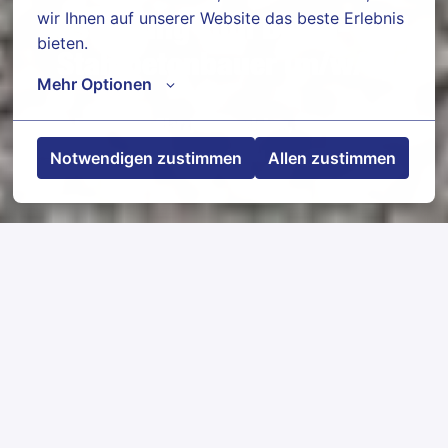
wir Ihnen auf unserer Website das beste Erlebnis 
Ausbildung zum Beton- und
bieten.
Stahlbetonbauer (m/w/d)
Mehr Optionen
Falkenstein (Harz) OT Ermsleben
,
Sachsen-Anhalt
,
Notwendigen zustimmen
Allen zustimmen
Deutschland
Jobdetails
Bewerben
Jobbeschreibung
Herstellen und Einbringen der Schalungen
Bewehrungen herstellen und einbauen
Durchführen der Betonagen einschließlich