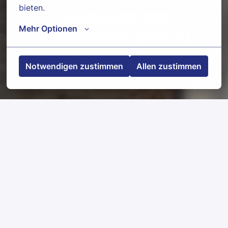
bieten.
Ausbildung zum
Mehr Optionen
Straßenbauer (m/w/d)
Notwendigen zustimmen
Allen zustimmen
Halle (Saale)
,
Sachsen-Anhalt
,
Deutschland
Jobdetails
Bewerben
Jobbeschreibung
Herstellung ungebundener Trag- und
Deckschichten
Herstellung der Entwässerungsleitungen und -
rinnen