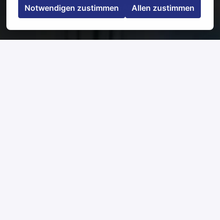
Notwendigen zustimmen
Allen zustimmen
Halle (Saale)
,
Sachsen-Anhalt
,
Deutschland
Jobdetails
Bewerben
Jobbeschreibung
Eigenständige, wirtschaftlich-technische
Leitung und Organisation der übertragenen
Bauvorhaben einschließlich Mitarbeiterführung
und Überwachung der Bauausführung
Arbeitsvorbereitung, Aufmaßerstellung,
technische Abrechnung und Dokumentation
Disposition des Personal-, Geräte- und
Nachunternehmereinsatzes