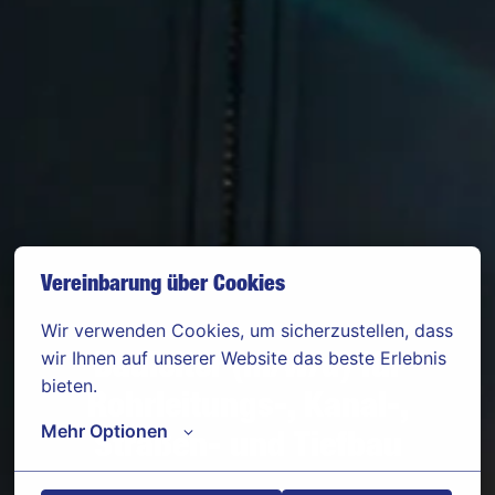
Vereinbarung über Cookies
Wir verwenden Cookies, um sicherzustellen, dass 
wir Ihnen auf unserer Website das beste Erlebnis 
Bauleiter (m/w/d) für
bieten.
Rohrleitungs-, Kanal-,
Mehr Optionen
Straßen- und Tiefbau