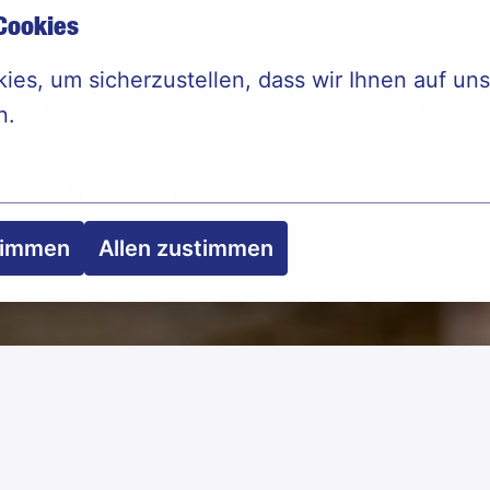
Cookies
es, um sicherzustellen, dass wir Ihnen auf uns
 (m/w/d) für Straßen- u
n.
Blankenburg (Harz)
,
Sachsen-Anhalt
,
Deutschland
timmen
Allen zustimmen