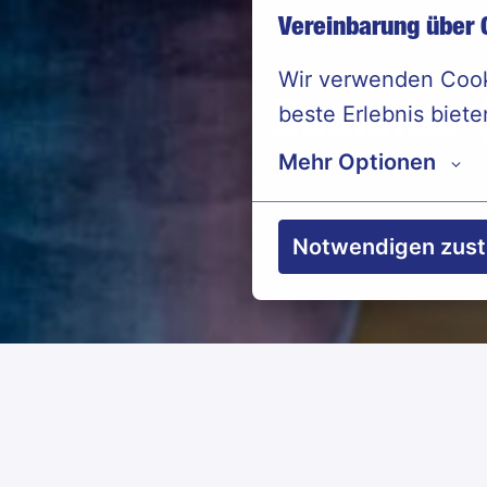
Vereinbarung über 
Wir verwenden Cooki
Bauleiter
beste Erlebnis biete
Mehr Optionen
Notwendigen zus
Jobdetails
Bewerbung