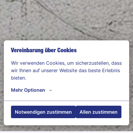
Vereinbarung über Cookies
Wir verwenden Cookies, um sicherzustellen, dass 
wir Ihnen auf unserer Website das beste Erlebnis 
bieten.
Beton- und Stahlbetonbauer
Mehr Optionen
(m/w/d)
Notwendigen zustimmen
Allen zustimmen
Kahla
,
Thüringen
,
Deutschland