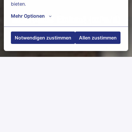
bieten.
Mehr Optionen
Mitarbeiter Einkauf (m/w/d)
Notwendigen zustimmen
Allen zustimmen
Blankenburg (Harz)
,
Sachsen-Anhalt
,
Deutschland
Jobdetails
Bewerben
Jobbeschreibung
• Einkauf von Bau- und Baustellenmaterialien,
Maschinen, Geräten sowie Dienstleistungen für
Tiefbauprojekte
• Auswahl geeigneter Lieferanten im Rahmen von