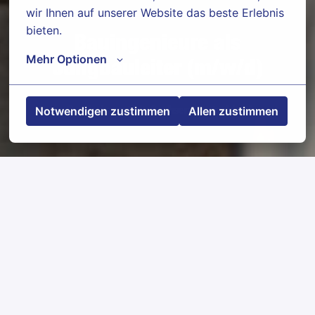
wir Ihnen auf unserer Website das beste Erlebnis 
bieten.
Bauingenieure als
Mehr Optionen
Jungbauleiter (m/w/d)
Notwendigen zustimmen
Allen zustimmen
Markranstädt
,
Sachsen
,
Deutschland
Jobdetails
Bewerben
Jobbeschreibung
Unter Anleitung eines erfahrenen Bauleiters
lernen Sie die wirtschaftlich-technische
Leitung, Organisation und Überwachung der