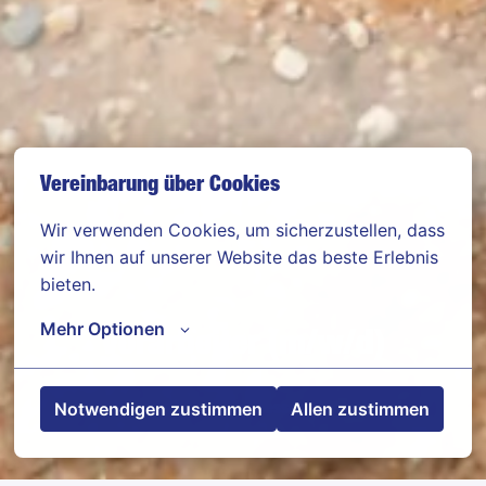
Vereinbarung über Cookies
Wir verwenden Cookies, um sicherzustellen, dass 
wir Ihnen auf unserer Website das beste Erlebnis 
bieten.
Mehr Optionen
Vorarbeiter (m/w/d)
Notwendigen zustimmen
Allen zustimmen
Frankfurt am Main
,
Hessen
,
Deutschland