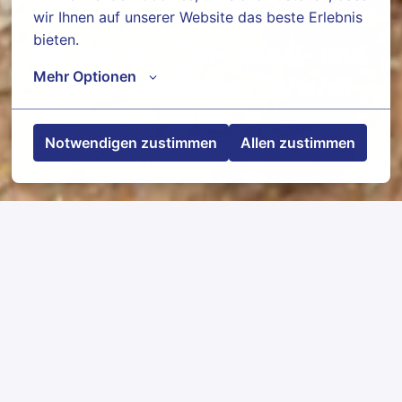
wir Ihnen auf unserer Website das beste Erlebnis 
bieten.
Vorarbeiter Tief-,Kanal- und
Mehr Optionen
Rohrleitungsbau (m/w/d)
Notwendigen zustimmen
Allen zustimmen
Markranstädt
,
Sachsen
,
Deutschland
Jobdetails
Bewerben
Jobbeschreibung
Realisierung von Bauaufgaben, Anleitung und
Beaufsichtigung einer kleineren Gruppe von
gewerblichen Arbeitnehmern